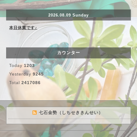
2026.08.09 Sunday
本日休業です♪
カウンター
Today
1203
Yesterday
9245
Total
2417086
七石金勢（しちせききんせい）