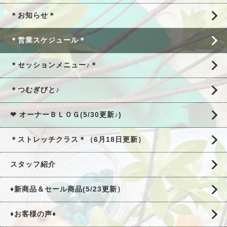
＊お知らせ＊
＊営業スケジュール＊
＊セッションメニュー♪＊
＊つむぎびと♪
❤ オーナーＢＬＯＧ(5/30更新♪)
＊ストレッチクラス＊（6月18日更新）
スタッフ紹介
♦新商品＆セール商品(5/23更新）
♦お客様の声♦