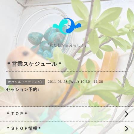
〝わたしが自分らしく〟
＊営業スケジュール＊
2011-03-23 (Wed) 10:30～11:30
オラクルリーディング♪
セッション予約♪
＊ＴＯＰ＊
＊ＳＨＯＰ情報＊