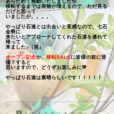
あらためて感動いたしました💦
移転するまでは荷物が増えるので、ただ見る
だけと思って
いましたが。。。。
やっぱり石達とは出会いと直感なので、七石
金勢に
来たいとアプローチしてくれた石達を連れて
帰って
来ました♪（笑）
オープン記念
か、
移転SALE
に皆様の前に登
場？すると
思いますので、どうぞお楽しみに💛
やっぱり石達は素晴らしいです！！！！！
1
2
3
4
5
6
7
8
9
10
...
»