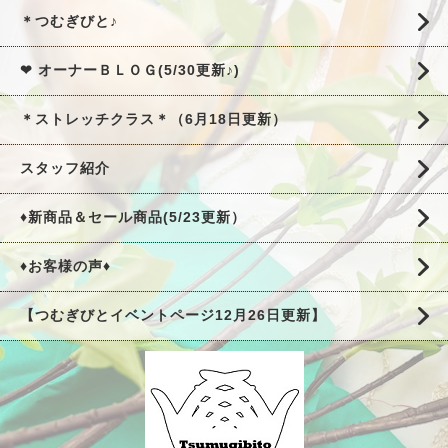
＊つむぎびと♪
❤ オーナーＢＬＯＧ(5/30更新♪)
＊ストレッチクラス＊（6月18日更新）
スタッフ紹介
♦新商品＆セール商品(5/23更新）
♦お客様の声♦
【つむぎびとイベントページ12月26日更新】