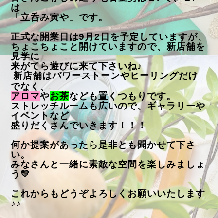
は
「立呑み寅や」です。
正式な開業日は9月2日を予定していますが、
ちょこちょこと
開けていますので、新店舗を
見学に
来がてら遊びに来て
下さいね♪
新店舗はパワーストーンやヒーリングだけ
でなく、
アロマ
や
お茶
なども置くつもりです。
ストレッチルームも広いので、ギャラリーや
イベントなど
盛りだくさんでいきます！！！
何か提案があったら是非とも聞かせて下さ
い。
みなさんと一緒に素敵な空間を楽しみましょ
う💛
これからもどうぞよろしくお願いいたします
♪♪