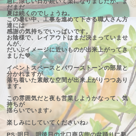
急に涼しい日が続いて楽になりましたが、ま
だまだ
夏は続くのでしょうね。
この暑い中、工事を進めて下さる職人さん方
達には
感謝の気持ちでいっぱいです。
お陰様で、レイアウトはまだ決まっていませ
んが、
だいぶイメージに近いものが出来上がってき
ました💛
イベントスペースとパワーストーンの部屋と
分かれますが
落ち着いた素敵な空間が出来上がりつつあり
ます。
この雰囲気だと夜も営業しようかなって、気
持ちが
揺らいでいます♪
楽しみにしていてくださいね♪
PS:明日、明後日の北口商店街の盆踊りに新