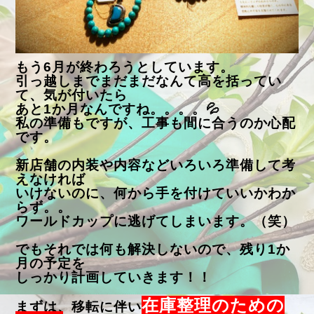
もう6月が終わろうとしています。
引っ越しまでまだまだなんて高を括ってい
て、気が付いたら
あと1か月なんですね。。。。💦
私の準備もですが、工事も間に合うのか心配
です。
新店舗の内装や内容などいろいろ準備して考
えなければ
いけないのに、何から手を付けていいかわか
らず。。
ワールドカップに逃げてしまいます。（笑）
でもそれでは何も解決しないので、残り1か
月の予定を
しっかり計画していきます！！
在庫整理のための
まずは、移転に伴い