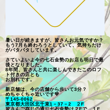
暑い日が続きますが、皆さんお元気ですか？
もう7月も終わろうとしていて、気持ちだけ
がバタバタしています。
さていよいよ今の七石金勢のお店も明日で最
後となりました。
8年間、皆さんと共に楽しんできたこのロフ
ト付きの店とも
お別れです。
新店舗は、今の店舗から歩いて3分？
めちゃくちゃ近いです💛
〒145-0062
東京都大田区北千束1－37－2 ２F
皆さんご存じの通り七石金勢は２Fで、１F