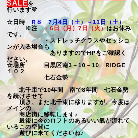
SALE
を
行います💛
☆日時
R８ 7月4日（土）～11日（土）
※注
・6日（月）7日（火）
はお休み
です。
・ストレッチクラスやセッショ
ンが入る場合も
ありますのでHPをご確認く
ださい。
☆場所 目黒区南3－10－10 RIDGE
１０２
七石金勢
北千束で10年間 南で8年間 七石金勢
を続けさせて
頂き、また北千束に移りますが、今度は
メインの
商店街に移転します♪
最後に今のロフトのあるいい氣が流れて
いるこの空間に
遊びに来てくださいね♪