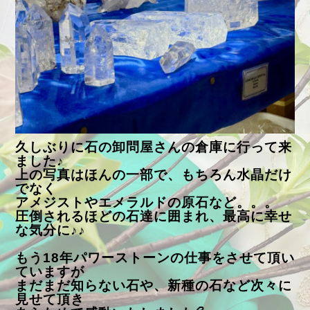
久しぶりに石の卸問屋さんの倉庫に行って来
ました♪
上の写真はほんの一部で、もちろん水晶だけ
でなく
アメジストやエメラルドの原石など。。。
圧倒されるほどの石達に囲まれ、最高に幸せ
な気分に♪♪
もう18年パワーストーンの仕事をさせて頂い
ていますが
まだまだ知らない石や、新種の石など次々に
見せて頂き