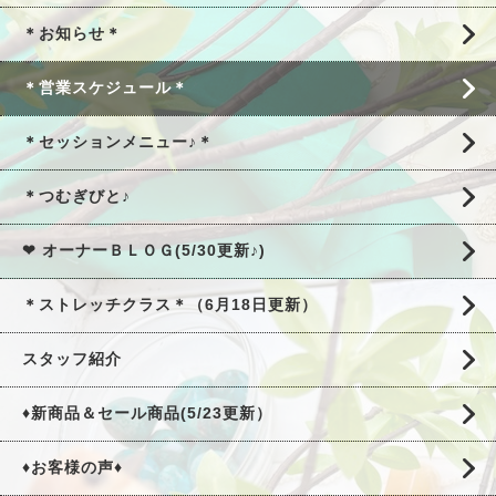
＊お知らせ＊
＊営業スケジュール＊
＊セッションメニュー♪＊
＊つむぎびと♪
❤ オーナーＢＬＯＧ(5/30更新♪)
＊ストレッチクラス＊（6月18日更新）
スタッフ紹介
♦新商品＆セール商品(5/23更新）
♦お客様の声♦