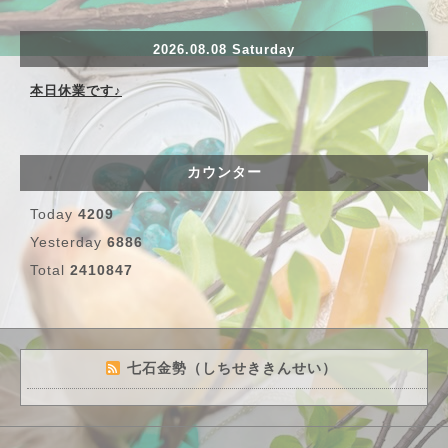
2026.08.08 Saturday
本日休業です♪
カウンター
Today
4209
Yesterday
6886
Total
2410847
七石金勢（しちせききんせい）