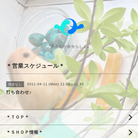
〝わたしが自分らしく〟
＊営業スケジュール＊
2011-04-11 (Mon) 11:00～11:40
指定なし
打ち合わせ♪
＊ＴＯＰ＊
＊ＳＨＯＰ情報＊