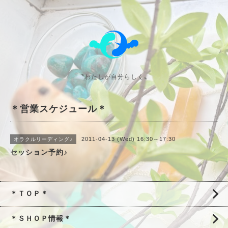
〝わたしが自分らしく〟
＊営業スケジュール＊
2011-04-13 (Wed) 16:30～17:30
オラクルリーディング♪
セッション予約♪
＊ＴＯＰ＊
＊ＳＨＯＰ情報＊