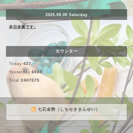
2026.08.08 Saturday
本日休業です♪
カウンター
Today
437
Yesterday
6886
Total
2407075
七石金勢（しちせききんせい）