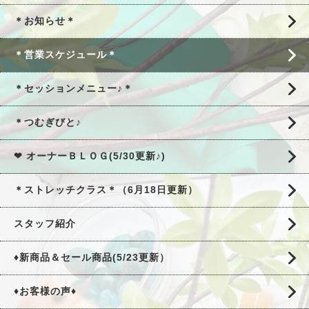
＊お知らせ＊
＊営業スケジュール＊
＊セッションメニュー♪＊
＊つむぎびと♪
❤ オーナーＢＬＯＧ(5/30更新♪)
＊ストレッチクラス＊（6月18日更新）
スタッフ紹介
♦新商品＆セール商品(5/23更新）
♦お客様の声♦