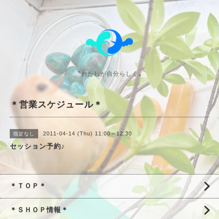
〝わたしが自分らしく〟
＊営業スケジュール＊
2011-04-14 (Thu) 11:00～12:30
指定なし
セッション予約♪
＊ＴＯＰ＊
＊ＳＨＯＰ情報＊