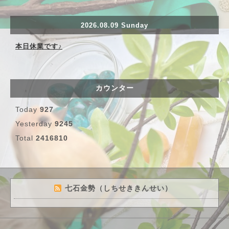
2026.08.09 Sunday
本日休業です♪
カウンター
Today
927
Yesterday
9245
Total
2416810
七石金勢（しちせききんせい）