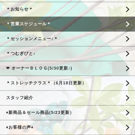
＊お知らせ＊
＊営業スケジュール＊
＊セッションメニュー♪＊
＊つむぎびと♪
❤ オーナーＢＬＯＧ(5/30更新♪)
＊ストレッチクラス＊（6月18日更新）
スタッフ紹介
♦新商品＆セール商品(5/23更新）
♦お客様の声♦