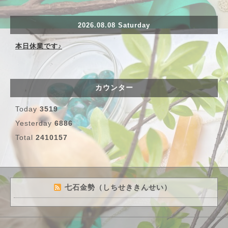
2026.08.08 Saturday
本日休業です♪
カウンター
Today
3519
Yesterday
6886
Total
2410157
七石金勢（しちせききんせい）