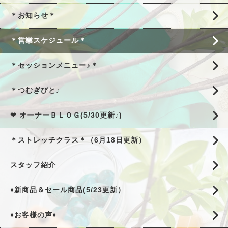
＊お知らせ＊
＊営業スケジュール＊
＊セッションメニュー♪＊
＊つむぎびと♪
❤ オーナーＢＬＯＧ(5/30更新♪)
＊ストレッチクラス＊（6月18日更新）
スタッフ紹介
♦新商品＆セール商品(5/23更新）
♦お客様の声♦