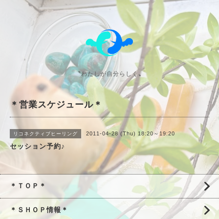
〝わたしが自分らしく〟
＊営業スケジュール＊
2011-04-28 (Thu) 18:20～19:20
リコネクティブヒーリング
セッション予約♪
＊ＴＯＰ＊
＊ＳＨＯＰ情報＊