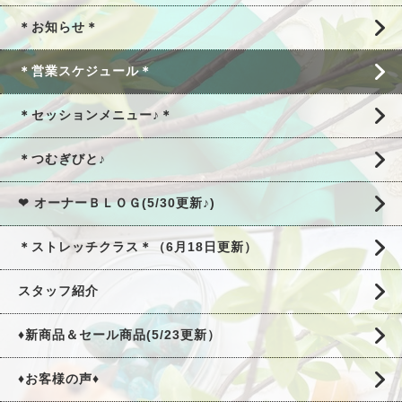
＊お知らせ＊
＊営業スケジュール＊
＊セッションメニュー♪＊
＊つむぎびと♪
❤ オーナーＢＬＯＧ(5/30更新♪)
＊ストレッチクラス＊（6月18日更新）
スタッフ紹介
♦新商品＆セール商品(5/23更新）
♦お客様の声♦