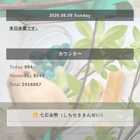
2026.08.09 Sunday
本日休業です♪
カウンター
Today
984
Yesterday
9245
Total
2416867
七石金勢（しちせききんせい）