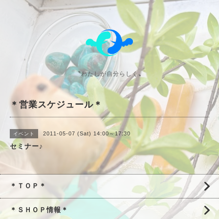
〝わたしが自分らしく〟
＊営業スケジュール＊
2011-05-07 (Sat) 14:00～17:30
イベント
セミナー♪
＊ＴＯＰ＊
＊ＳＨＯＰ情報＊