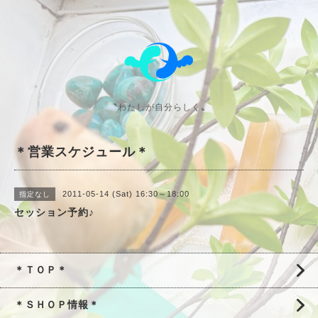
〝わたしが自分らしく〟
＊営業スケジュール＊
2011-05-14 (Sat) 16:30～18:00
指定なし
セッション予約♪
＊ＴＯＰ＊
＊ＳＨＯＰ情報＊