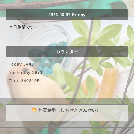
2026.08.07 Friday
本日休業です♪
カウンター
Today
3443
Yesterday
1671
Total
2403195
七石金勢（しちせききんせい）