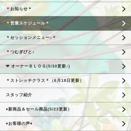
＊お知らせ＊
＊営業スケジュール＊
＊セッションメニュー♪＊
＊つむぎびと♪
❤ オーナーＢＬＯＧ(5/30更新♪)
＊ストレッチクラス＊（6月18日更新）
スタッフ紹介
♦新商品＆セール商品(5/23更新）
♦お客様の声♦