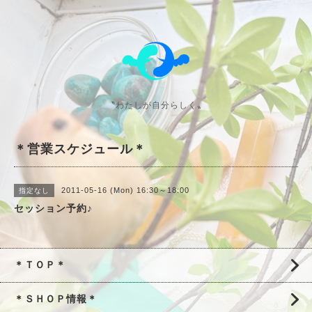
〝わたしが自分らしく〟
＊営業スケジュール＊
2011-05-16 (Mon) 16:30～18:00
指定なし
セッション予約♪
＊ＴＯＰ＊
＊ＳＨＯＰ情報＊