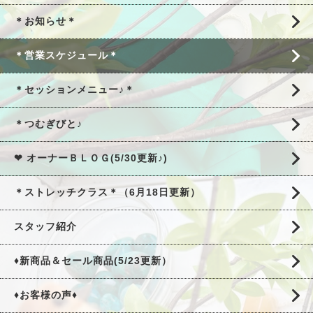
＊お知らせ＊
＊営業スケジュール＊
＊セッションメニュー♪＊
＊つむぎびと♪
❤ オーナーＢＬＯＧ(5/30更新♪)
＊ストレッチクラス＊（6月18日更新）
スタッフ紹介
♦新商品＆セール商品(5/23更新）
♦お客様の声♦