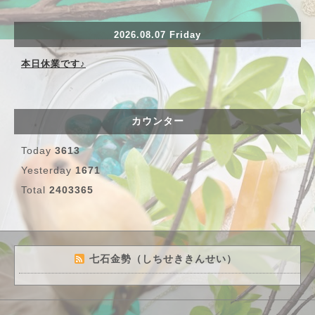
2026.08.07 Friday
本日休業です♪
カウンター
Today
3613
Yesterday
1671
Total
2403365
七石金勢（しちせききんせい）