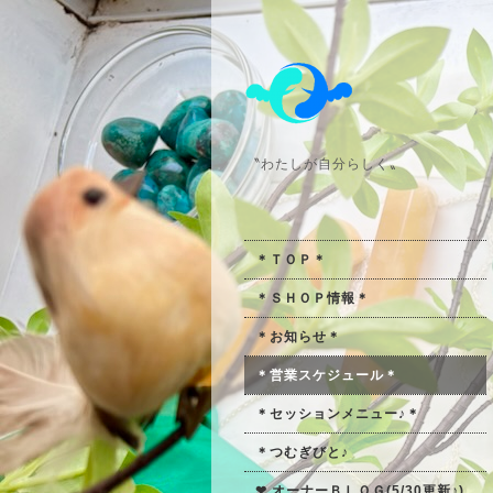
〝わたしが自分らしく〟
＊ＴＯＰ＊
＊ＳＨＯＰ情報＊
＊お知らせ＊
＊営業スケジュール＊
＊セッションメニュー♪＊
＊つむぎびと♪
❤ オーナーＢＬＯＧ(5/30更新♪)