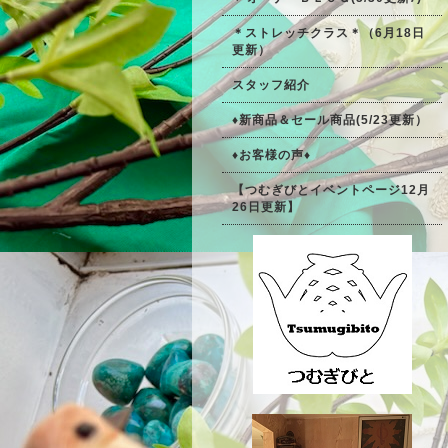
＊ストレッチクラス＊（6月18日
更新）
スタッフ紹介
♦新商品＆セール商品(5/23更新）
♦お客様の声♦
【つむぎびとイベントページ12月
26日更新】