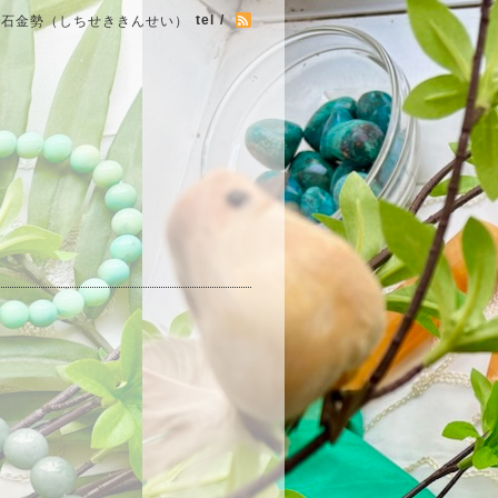
tel /
七石金勢（しちせききんせい）