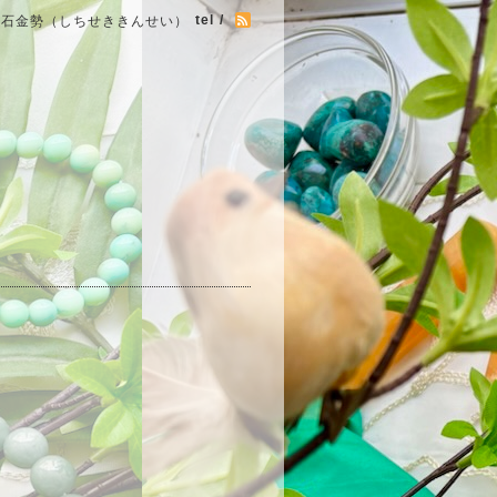
tel /
七石金勢（しちせききんせい）