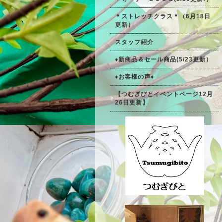
＊ストレッチクラス＊（6月18日
更新）
スタッフ紹介
♦新商品＆セール商品(5/23更新）
♦お客様の声♦
【つむぎびとイベントページ12月
26日更新】