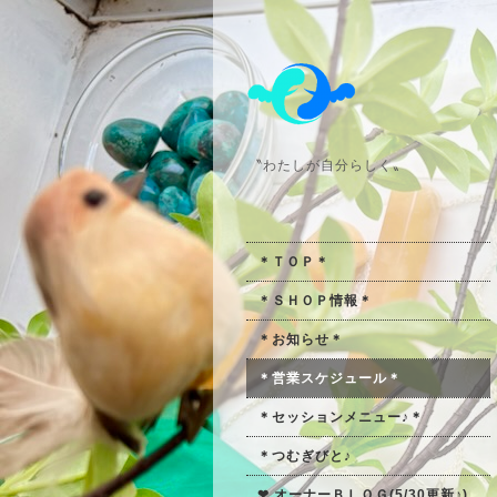
〝わたしが自分らしく〟
＊ＴＯＰ＊
＊ＳＨＯＰ情報＊
＊お知らせ＊
＊営業スケジュール＊
＊セッションメニュー♪＊
＊つむぎびと♪
❤ オーナーＢＬＯＧ(5/30更新♪)