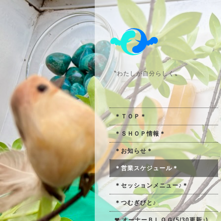
〝わたしが自分らしく〟
＊ＴＯＰ＊
＊ＳＨＯＰ情報＊
＊お知らせ＊
＊営業スケジュール＊
＊セッションメニュー♪＊
＊つむぎびと♪
❤ オーナーＢＬＯＧ(5/30更新♪)