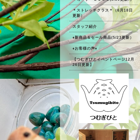
＊ストレッチクラス＊（6月18日
更新）
スタッフ紹介
♦新商品＆セール商品(5/23更新）
♦お客様の声♦
【つむぎびとイベントページ12月
26日更新】