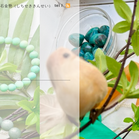
tel /
七石金勢（しちせききんせい）