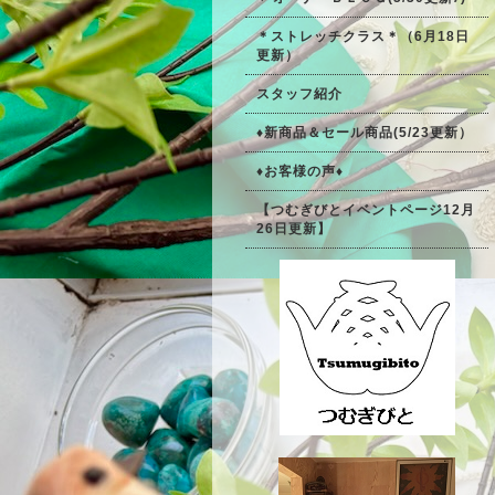
＊ストレッチクラス＊（6月18日
更新）
スタッフ紹介
♦新商品＆セール商品(5/23更新）
♦お客様の声♦
【つむぎびとイベントページ12月
26日更新】