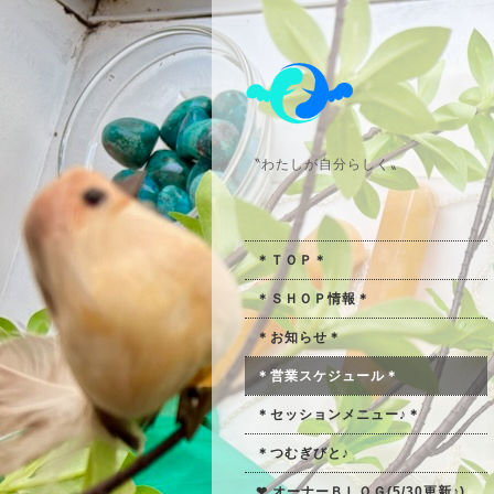
〝わたしが自分らしく〟
＊ＴＯＰ＊
＊ＳＨＯＰ情報＊
＊お知らせ＊
＊営業スケジュール＊
＊セッションメニュー♪＊
＊つむぎびと♪
❤ オーナーＢＬＯＧ(5/30更新♪)