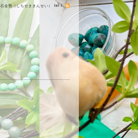
tel /
七石金勢（しちせききんせい）