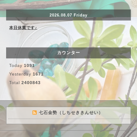
2026.08.07 Friday
本日休業です♪
カウンター
Today
1091
Yesterday
1671
Total
2400843
七石金勢（しちせききんせい）