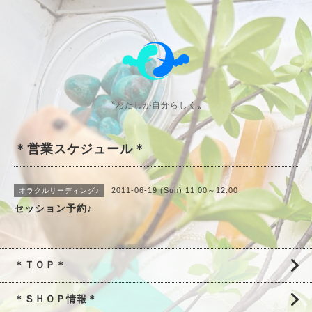
〝わたしが自分らしく〟
＊営業スケジュール＊
2011-06-19 (Sun) 11:00～12:00
オラクルリーディング♪
セッション予約♪
＊ＴＯＰ＊
＊ＳＨＯＰ情報＊