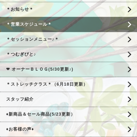
＊お知らせ＊
＊営業スケジュール＊
＊セッションメニュー♪＊
＊つむぎびと♪
❤ オーナーＢＬＯＧ(5/30更新♪)
＊ストレッチクラス＊（6月18日更新）
スタッフ紹介
♦新商品＆セール商品(5/23更新）
♦お客様の声♦