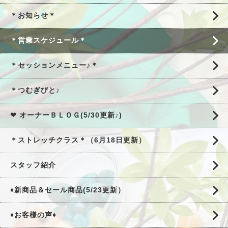
＊お知らせ＊
＊営業スケジュール＊
＊セッションメニュー♪＊
＊つむぎびと♪
❤ オーナーＢＬＯＧ(5/30更新♪)
＊ストレッチクラス＊（6月18日更新）
スタッフ紹介
♦新商品＆セール商品(5/23更新）
♦お客様の声♦