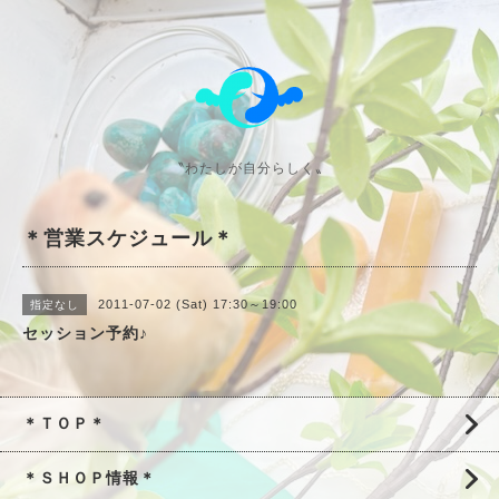
〝わたしが自分らしく〟
＊営業スケジュール＊
2011-07-02 (Sat) 17:30～19:00
指定なし
セッション予約♪
＊ＴＯＰ＊
＊ＳＨＯＰ情報＊