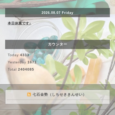
2026.08.07 Friday
本日休業です♪
カウンター
Today
4333
Yesterday
1671
Total
2404085
七石金勢（しちせききんせい）