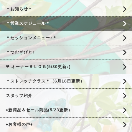
＊お知らせ＊
＊営業スケジュール＊
＊セッションメニュー♪＊
＊つむぎびと♪
❤ オーナーＢＬＯＧ(5/30更新♪)
＊ストレッチクラス＊（6月18日更新）
スタッフ紹介
♦新商品＆セール商品(5/23更新）
♦お客様の声♦