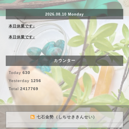
2026.08.10 Monday
本日休業です♪
本日休業です♪
カウンター
Today
630
Yesterday
1256
Total
2417769
七石金勢（しちせききんせい）