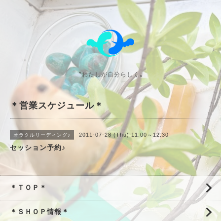
〝わたしが自分らしく〟
＊営業スケジュール＊
2011-07-28 (Thu) 11:00～12:30
オラクルリーディング♪
セッション予約♪
＊ＴＯＰ＊
＊ＳＨＯＰ情報＊