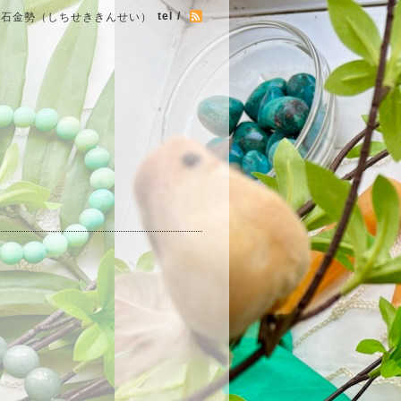
tel /
七石金勢（しちせききんせい）