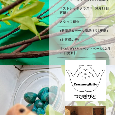
＊ストレッチクラス＊（6月18日
更新）
スタッフ紹介
♦新商品＆セール商品(5/23更新）
♦お客様の声♦
【つむぎびとイベントページ12月
26日更新】