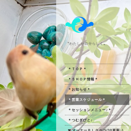
〝わたしが自分らしく〟
＊ＴＯＰ＊
＊ＳＨＯＰ情報＊
＊お知らせ＊
＊営業スケジュール＊
＊セッションメニュー♪＊
＊つむぎびと♪
❤ オーナーＢＬＯＧ(5/30更新♪)