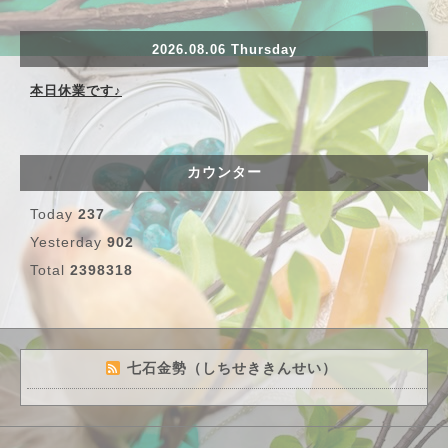
2026.08.06 Thursday
本日休業です♪
カウンター
Today
237
Yesterday
902
Total
2398318
七石金勢（しちせききんせい）