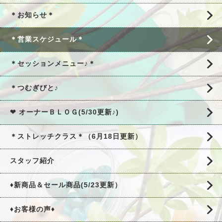
＊お知らせ＊
＊営業スケジュール＊
＊セッションメニュー♪＊
＊つむぎびと♪
❤ オーナーＢＬＯＧ(5/30更新♪)
＊ストレッチクラス＊（6月18日更新）
スタッフ紹介
♦新商品＆セール商品(5/23更新）
♦お客様の声♦