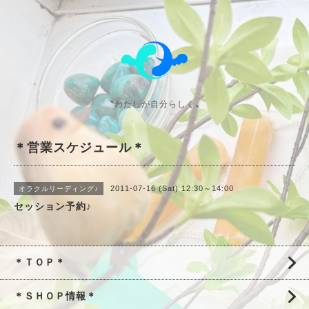
〝わたしが自分らしく〟
＊営業スケジュール＊
2011-07-16 (Sat) 12:30～14:00
オラクルリーディング♪
セッション予約♪
＊ＴＯＰ＊
＊ＳＨＯＰ情報＊