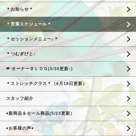
＊お知らせ＊
＊営業スケジュール＊
＊セッションメニュー♪＊
＊つむぎびと♪
❤ オーナーＢＬＯＧ(5/30更新♪)
＊ストレッチクラス＊（6月18日更新）
スタッフ紹介
♦新商品＆セール商品(5/23更新）
♦お客様の声♦