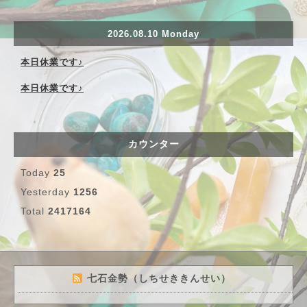
2026.08.10 Monday
本日休業です♪
本日休業です♪
カウンター
Today
25
Yesterday
1256
Total
2417164
七石金勢（しちせききんせい）