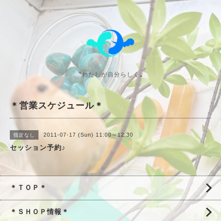
〝わたしが自分らしく〟
＊営業スケジュール＊
2011-07-17 (Sun) 11:00～12:30
指定なし
セッション予約♪
＊ＴＯＰ＊
＊ＳＨＯＰ情報＊