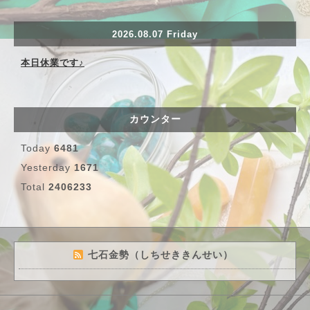
2026.08.07 Friday
本日休業です♪
カウンター
Today
6481
Yesterday
1671
Total
2406233
七石金勢（しちせききんせい）