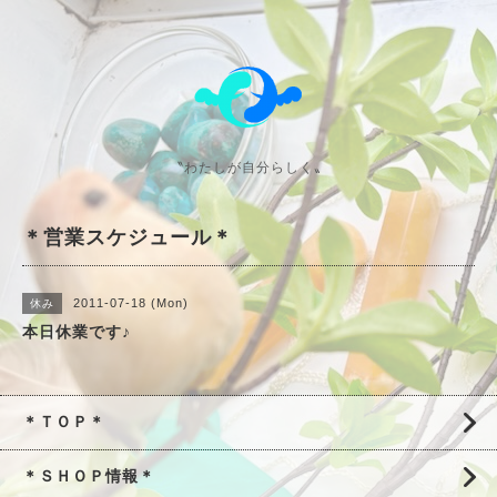
〝わたしが自分らしく〟
＊営業スケジュール＊
2011-07-18 (Mon)
休み
本日休業です♪
＊ＴＯＰ＊
＊ＳＨＯＰ情報＊