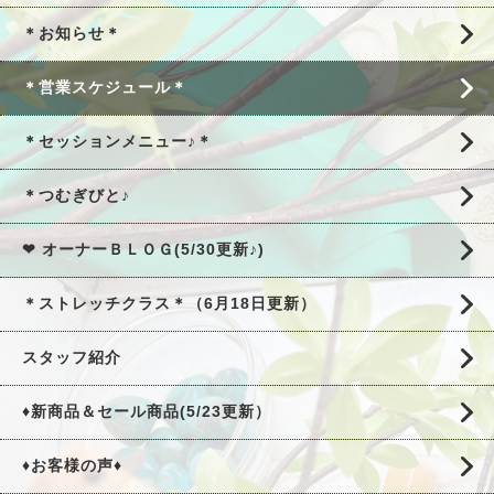
＊お知らせ＊
＊営業スケジュール＊
＊セッションメニュー♪＊
＊つむぎびと♪
❤ オーナーＢＬＯＧ(5/30更新♪)
＊ストレッチクラス＊（6月18日更新）
スタッフ紹介
♦新商品＆セール商品(5/23更新）
♦お客様の声♦