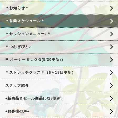
＊お知らせ＊
＊営業スケジュール＊
＊セッションメニュー♪＊
＊つむぎびと♪
❤ オーナーＢＬＯＧ(5/30更新♪)
＊ストレッチクラス＊（6月18日更新）
スタッフ紹介
♦新商品＆セール商品(5/23更新）
♦お客様の声♦