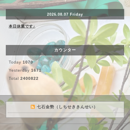
2026.08.07 Friday
本日休業です♪
カウンター
Today
1070
Yesterday
1671
Total
2400822
七石金勢（しちせききんせい）