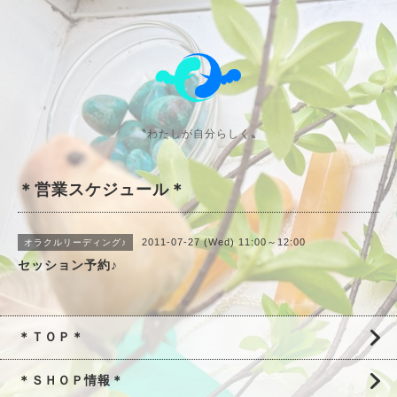
〝わたしが自分らしく〟
＊営業スケジュール＊
2011-07-27 (Wed) 11:00～12:00
オラクルリーディング♪
セッション予約♪
＊ＴＯＰ＊
＊ＳＨＯＰ情報＊