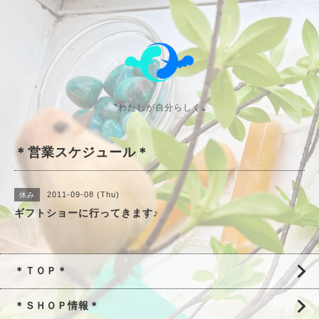
〝わたしが自分らしく〟
＊営業スケジュール＊
2011-09-08 (Thu)
休み
ギフトショーに行ってきます♪
＊ＴＯＰ＊
＊ＳＨＯＰ情報＊