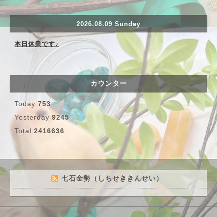
2026.08.09 Sunday
本日休業です♪
カウンター
Today
753
Yesterday
9245
Total
2416636
七石金勢（しちせききんせい）