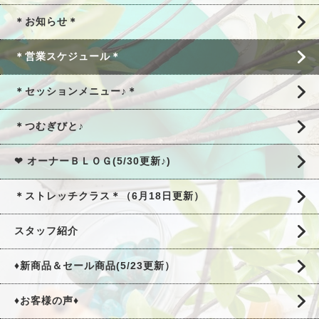
＊お知らせ＊
＊営業スケジュール＊
＊セッションメニュー♪＊
＊つむぎびと♪
❤ オーナーＢＬＯＧ(5/30更新♪)
＊ストレッチクラス＊（6月18日更新）
スタッフ紹介
♦新商品＆セール商品(5/23更新）
♦お客様の声♦