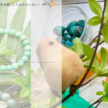
tel /
七石金勢（しちせききんせい）