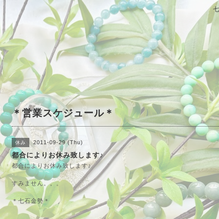
＊営業スケジュール＊
2011-09-29 (Thu)
休み
都合によりお休み致します♪
都合によりお休み致します♪
すみません。。。
＊七石金勢＊