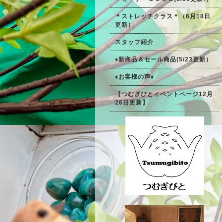
＊ストレッチクラス＊（6月18日
更新）
スタッフ紹介
♦新商品＆セール商品(5/23更新）
♦お客様の声♦
【つむぎびとイベントページ12月
26日更新】