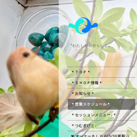
〝わたしが自分らしく〟
＊ＴＯＰ＊
＊ＳＨＯＰ情報＊
＊お知らせ＊
＊営業スケジュール＊
＊セッションメニュー♪＊
＊つむぎびと♪
❤ オーナーＢＬＯＧ(5/30更新♪)