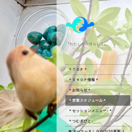
〝わたしが自分らしく〟
＊ＴＯＰ＊
＊ＳＨＯＰ情報＊
＊お知らせ＊
＊営業スケジュール＊
＊セッションメニュー♪＊
＊つむぎびと♪
❤ オーナーＢＬＯＧ(5/30更新♪)