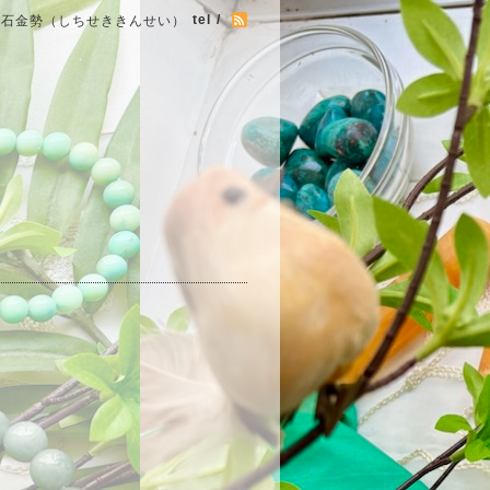
tel /
七石金勢（しちせききんせい）