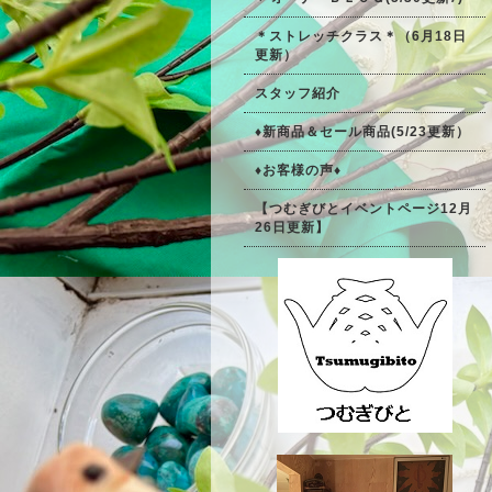
＊ストレッチクラス＊（6月18日
更新）
スタッフ紹介
♦新商品＆セール商品(5/23更新）
♦お客様の声♦
【つむぎびとイベントページ12月
26日更新】