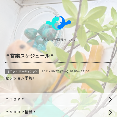
〝わたしが自分らしく〟
＊営業スケジュール＊
2011-10-27 (Thu) 10:00～11:00
オラクルリーディング♪
セッション予約♪
＊ＴＯＰ＊
＊ＳＨＯＰ情報＊