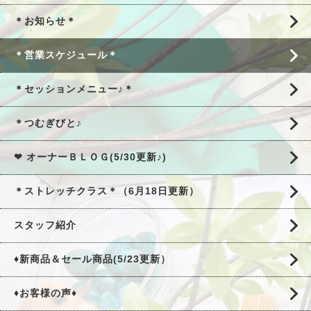
＊お知らせ＊
＊営業スケジュール＊
＊セッションメニュー♪＊
＊つむぎびと♪
❤ オーナーＢＬＯＧ(5/30更新♪)
＊ストレッチクラス＊（6月18日更新）
スタッフ紹介
♦新商品＆セール商品(5/23更新）
♦お客様の声♦