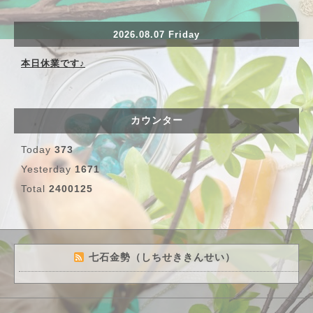
2026.08.07 Friday
本日休業です♪
カウンター
Today
373
Yesterday
1671
Total
2400125
七石金勢（しちせききんせい）