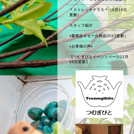
＊ストレッチクラス＊（6月18日
更新）
スタッフ紹介
♦新商品＆セール商品(5/23更新）
♦お客様の声♦
【つむぎびとイベントページ12月
26日更新】