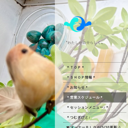
〝わたしが自分らしく〟
＊ＴＯＰ＊
＊ＳＨＯＰ情報＊
＊お知らせ＊
＊営業スケジュール＊
＊セッションメニュー♪＊
＊つむぎびと♪
❤ オーナーＢＬＯＧ(5/30更新♪)