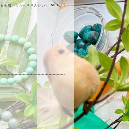
tel /
七石金勢（しちせききんせい）