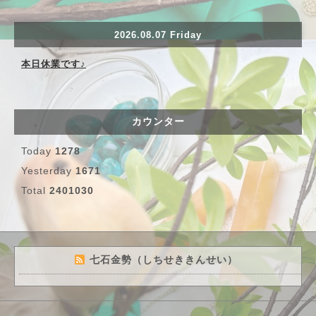
2026.08.07 Friday
本日休業です♪
カウンター
Today
1278
Yesterday
1671
Total
2401030
七石金勢（しちせききんせい）