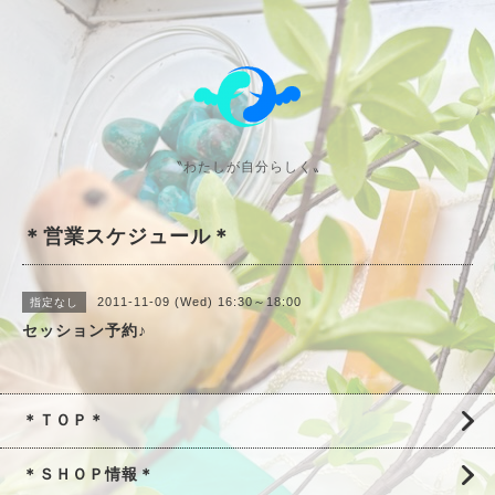
〝わたしが自分らしく〟
＊営業スケジュール＊
2011-11-09 (Wed) 16:30～18:00
指定なし
セッション予約♪
＊ＴＯＰ＊
＊ＳＨＯＰ情報＊