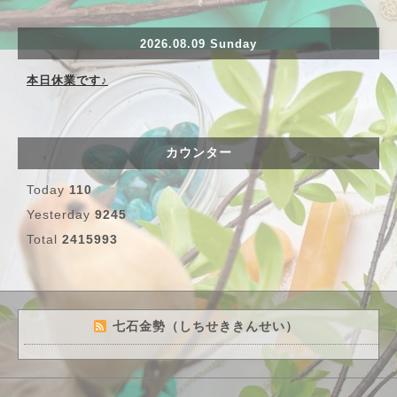
2026.08.09 Sunday
本日休業です♪
カウンター
Today
110
Yesterday
9245
Total
2415993
七石金勢（しちせききんせい）