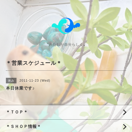
〝わたしが自分らしく〟
＊営業スケジュール＊
2011-11-23 (Wed)
休み
本日休業です♪
＊ＴＯＰ＊
＊ＳＨＯＰ情報＊