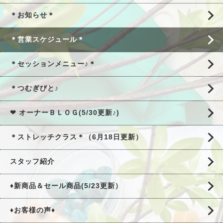
＊お知らせ＊
＊営業スケジュール＊
＊セッションメニュー♪＊
＊つむぎびと♪
❤ オーナーＢＬＯＧ(5/30更新♪)
＊ストレッチクラス＊（6月18日更新）
スタッフ紹介
♦新商品＆セール商品(5/23更新）
♦お客様の声♦