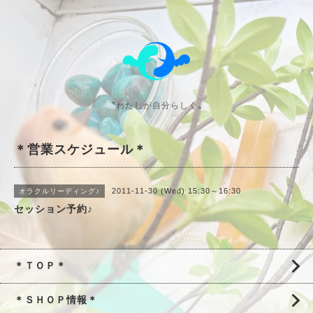
〝わたしが自分らしく〟
＊営業スケジュール＊
2011-11-30 (Wed) 15:30～16:30
オラクルリーディング♪
セッション予約♪
＊ＴＯＰ＊
＊ＳＨＯＰ情報＊