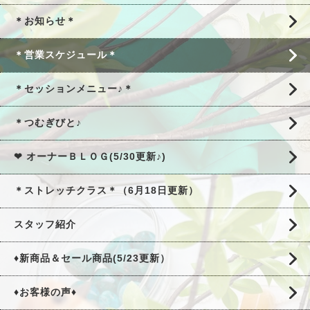
＊お知らせ＊
＊営業スケジュール＊
＊セッションメニュー♪＊
＊つむぎびと♪
❤ オーナーＢＬＯＧ(5/30更新♪)
＊ストレッチクラス＊（6月18日更新）
スタッフ紹介
♦新商品＆セール商品(5/23更新）
♦お客様の声♦