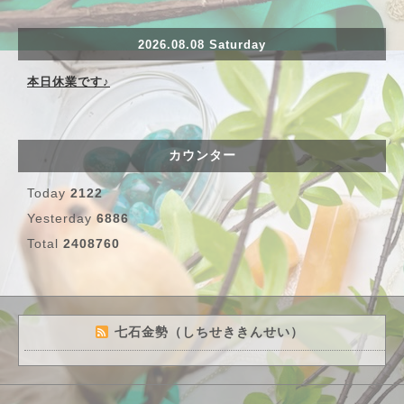
2026.08.08 Saturday
本日休業です♪
カウンター
Today
2122
Yesterday
6886
Total
2408760
七石金勢（しちせききんせい）