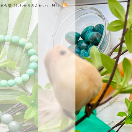
tel /
七石金勢（しちせききんせい）