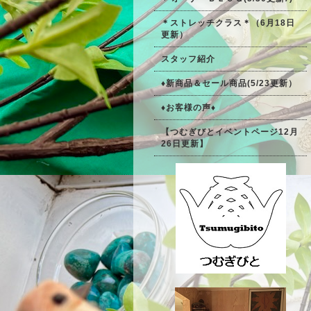
＊ストレッチクラス＊（6月18日
更新）
スタッフ紹介
♦新商品＆セール商品(5/23更新）
♦お客様の声♦
【つむぎびとイベントページ12月
26日更新】