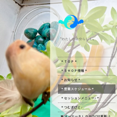
〝わたしが自分らしく〟
＊ＴＯＰ＊
＊ＳＨＯＰ情報＊
＊お知らせ＊
＊営業スケジュール＊
＊セッションメニュー♪＊
＊つむぎびと♪
❤ オーナーＢＬＯＧ(5/30更新♪)