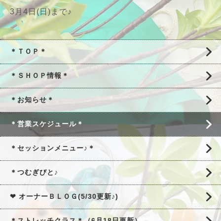
3月4日(日)まで♪
＊ＴＯＰ＊
＊ＳＨＯＰ情報＊
＊お知らせ＊
＊営業スケジュール＊
＊セッションメニュー♪＊
＊つむぎびと♪
❤ オーナーＢＬＯＧ(5/30更新♪)
＊ストレッチクラス＊（6月18日更新）