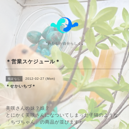
〝わたしが自分らしく〟
＊営業スケジュール＊
2012-02-27 (Mon)
指定なし
＊せかいちづ＊
美咲さんの妹？娘？
とにかく美咲さんになついてしまった子猫のような
「ちづちゃん」の商品が並びます♪