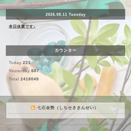
2026.08.11 Tuesday
本日休業です♪
カウンター
Today
223
Yesterday
687
Total
2418049
七石金勢（しちせききんせい）