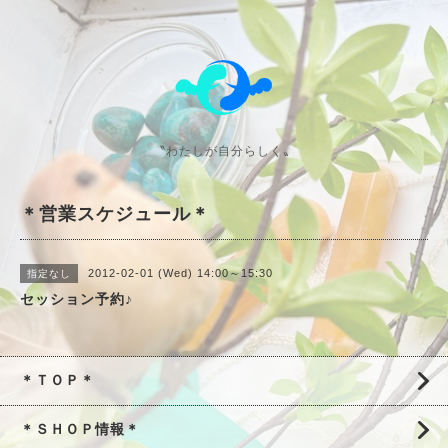
〝わたしが自分らしく〟
＊営業スケジュール＊
2012-02-01 (Wed) 14:00～15:30
指定なし
セッション予約♪
＊ＴＯＰ＊
＊ＳＨＯＰ情報＊