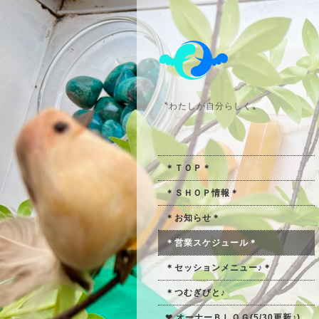
〝わたしが自分らしく〟
＊ＴＯＰ＊
＊ＳＨＯＰ情報＊
＊お知らせ＊
＊営業スケジュール＊
＊セッションメニュー♪＊
＊つむぎびと♪
❤ オーナーＢＬＯＧ(5/30更新♪)