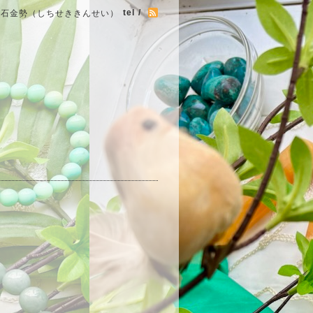
tel /
七石金勢（しちせききんせい）