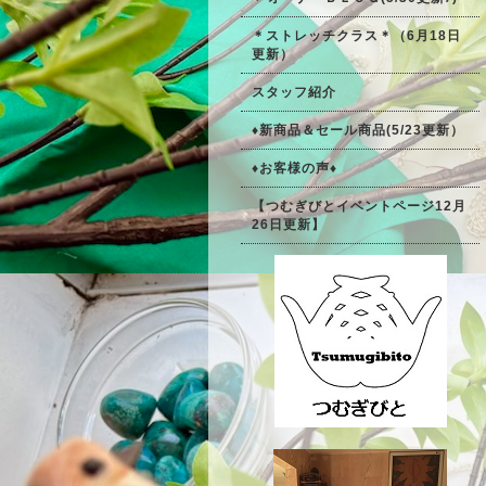
＊ストレッチクラス＊（6月18日
更新）
スタッフ紹介
♦新商品＆セール商品(5/23更新）
♦お客様の声♦
【つむぎびとイベントページ12月
26日更新】