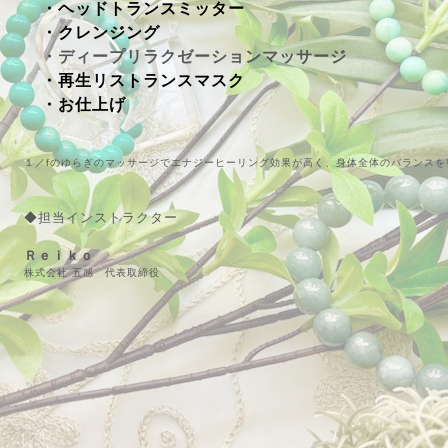
・ヘッドトランスミッター
・クレンジング
・ディープリラクゼーションマッサージ
・再生リストランスマスク
・お仕上げ
１／fのゆらぎのマッサージでエナジーヒーリング効果が高く、身体全体のバランスを
◆担当インストラクター
Ｒｅｉｋｏ
株式会社 五感 代表取締役