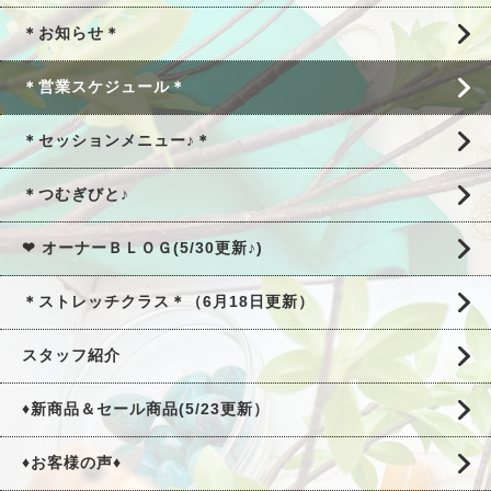
＊お知らせ＊
＊営業スケジュール＊
＊セッションメニュー♪＊
＊つむぎびと♪
❤ オーナーＢＬＯＧ(5/30更新♪)
＊ストレッチクラス＊（6月18日更新）
スタッフ紹介
♦新商品＆セール商品(5/23更新）
♦お客様の声♦