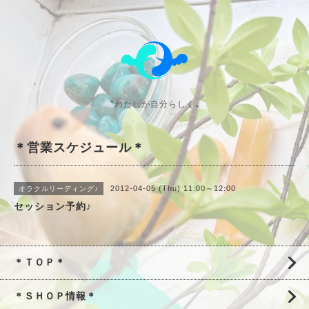
〝わたしが自分らしく〟
＊営業スケジュール＊
2012-04-05 (Thu) 11:00～12:00
オラクルリーディング♪
セッション予約♪
＊ＴＯＰ＊
＊ＳＨＯＰ情報＊