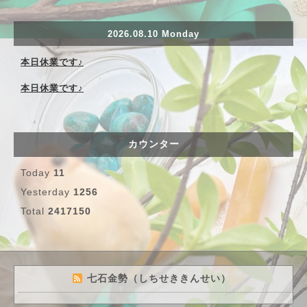
2026.08.10 Monday
本日休業です♪
本日休業です♪
カウンター
Today
11
Yesterday
1256
Total
2417150
七石金勢（しちせききんせい）