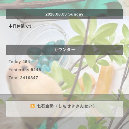
2026.08.09 Sunday
本日休業です♪
カウンター
Today
464
Yesterday
9245
Total
2416347
七石金勢（しちせききんせい）