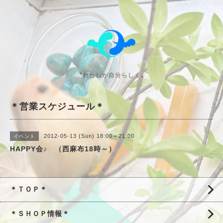
〝わたしが自分らしく〟
＊営業スケジュール＊
2012-05-13 (Sun) 18:00～21:00
イベント
HAPPY会♪ （西麻布18時～）
＊ＴＯＰ＊
＊ＳＨＯＰ情報＊