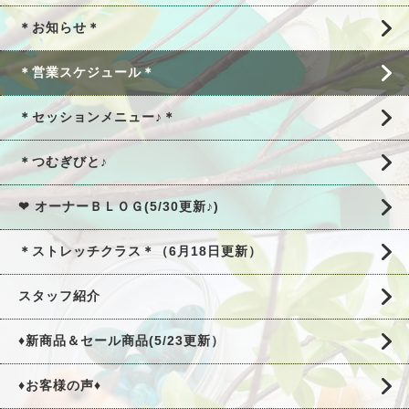
＊お知らせ＊
＊営業スケジュール＊
＊セッションメニュー♪＊
＊つむぎびと♪
❤ オーナーＢＬＯＧ(5/30更新♪)
＊ストレッチクラス＊（6月18日更新）
スタッフ紹介
♦新商品＆セール商品(5/23更新）
♦お客様の声♦