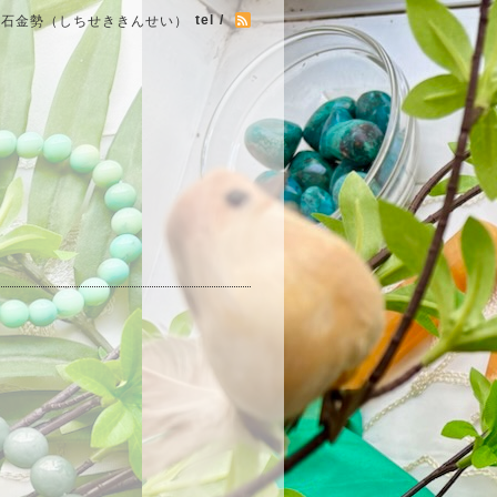
tel /
七石金勢（しちせききんせい）