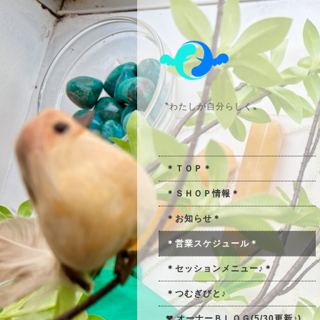
〝わたしが自分らしく〟
＊ＴＯＰ＊
＊ＳＨＯＰ情報＊
＊お知らせ＊
＊営業スケジュール＊
＊セッションメニュー♪＊
＊つむぎびと♪
❤ オーナーＢＬＯＧ(5/30更新♪)