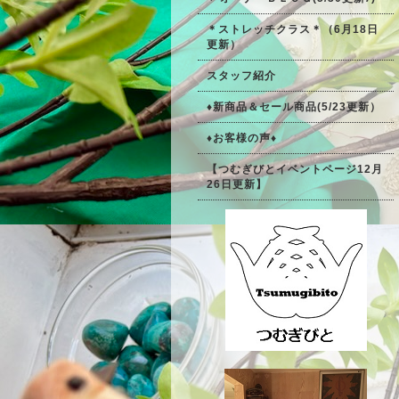
＊ストレッチクラス＊（6月18日
更新）
スタッフ紹介
♦新商品＆セール商品(5/23更新）
♦お客様の声♦
【つむぎびとイベントページ12月
26日更新】