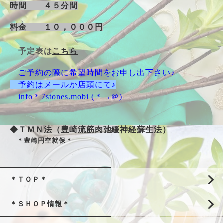
時間 ４５分間
料金 １０，０００円
予定表は
こちら
ご予約の際に希望時間をお申し出下さい♪
予約はメールか店頭にて♪
info＊7stones.mobi (＊→＠)
◆ＴＭＮ法（豊崎流筋肉弛緩神経蘇生法）
＊豊崎円空就保＊
＊ＴＯＰ＊
＊ＳＨＯＰ情報＊