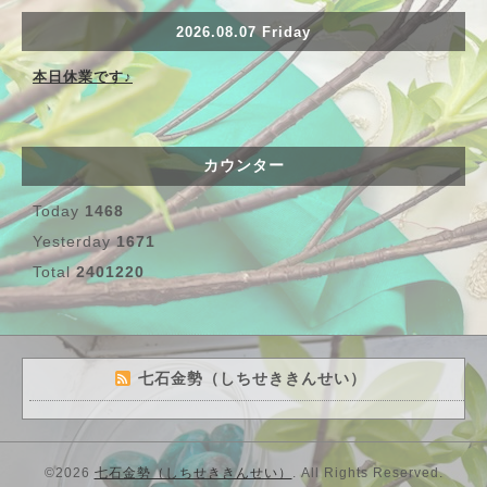
2026.08.07 Friday
本日休業です♪
カウンター
Today
1468
Yesterday
1671
Total
2401220
七石金勢（しちせききんせい）
©2026
七石金勢（しちせききんせい）
. All Rights Reserved.