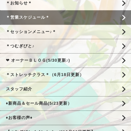
＊お知らせ＊
＊営業スケジュール＊
＊セッションメニュー♪＊
＊つむぎびと♪
❤ オーナーＢＬＯＧ(5/30更新♪)
＊ストレッチクラス＊（6月18日更新）
スタッフ紹介
♦新商品＆セール商品(5/23更新）
♦お客様の声♦