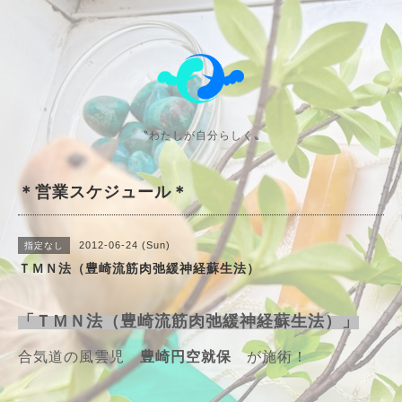
〝わたしが自分らしく〟
＊営業スケジュール＊
2012-06-24 (Sun)
指定なし
ＴＭＮ法（豊崎流筋肉弛緩神経蘇生法）
「ＴＭＮ法（豊崎流筋肉弛緩神経蘇生法）」
合気道の風雲児
豊崎円空就保
が施術！