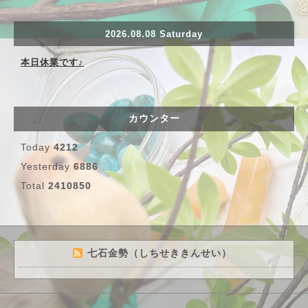
2026.08.08 Saturday
本日休業です♪
カウンター
Today
4212
Yesterday
6886
Total
2410850
七石金勢（しちせききんせい）