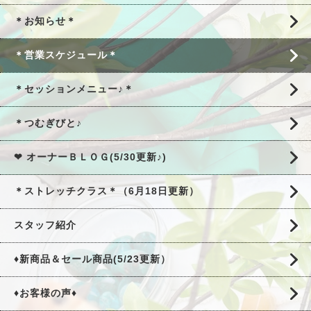
＊お知らせ＊
＊営業スケジュール＊
＊セッションメニュー♪＊
＊つむぎびと♪
❤ オーナーＢＬＯＧ(5/30更新♪)
＊ストレッチクラス＊（6月18日更新）
スタッフ紹介
♦新商品＆セール商品(5/23更新）
♦お客様の声♦