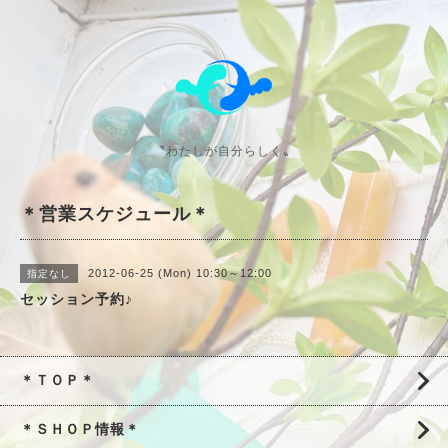
〝わたしが自分らしく〟
＊営業スケジュール＊
2012-06-25 (Mon) 10:30～12:00
指定なし
セッション予約♪
＊ＴＯＰ＊
＊ＳＨＯＰ情報＊