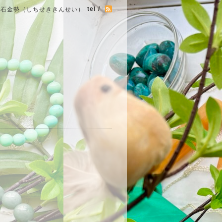
tel /
七石金勢（しちせききんせい）