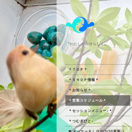
〝わたしが自分らしく〟
＊ＴＯＰ＊
＊ＳＨＯＰ情報＊
＊お知らせ＊
＊営業スケジュール＊
＊セッションメニュー♪＊
＊つむぎびと♪
❤ オーナーＢＬＯＧ(5/30更新♪)