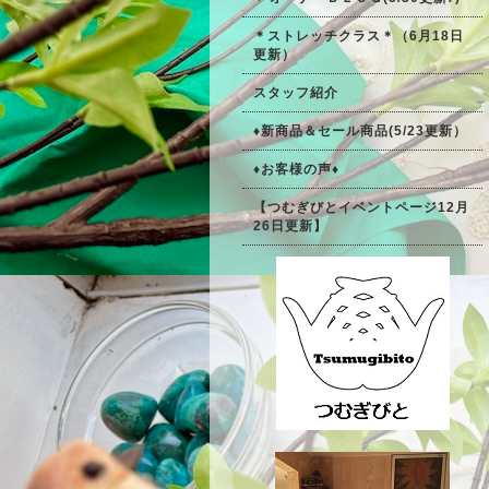
＊ストレッチクラス＊（6月18日
更新）
スタッフ紹介
♦新商品＆セール商品(5/23更新）
♦お客様の声♦
【つむぎびとイベントページ12月
26日更新】