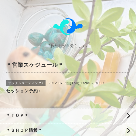
〝わたしが自分らしく〟
＊営業スケジュール＊
2012-07-26 (Thu) 14:00～15:00
オラクルリーディング♪
セッション予約♪
＊ＴＯＰ＊
＊ＳＨＯＰ情報＊