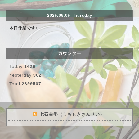
2026.08.06 Thursday
本日休業です♪
カウンター
Today
1426
Yesterday
902
Total
2399507
七石金勢（しちせききんせい）