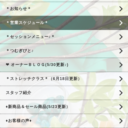
＊お知らせ＊
＊営業スケジュール＊
＊セッションメニュー♪＊
＊つむぎびと♪
❤ オーナーＢＬＯＧ(5/30更新♪)
＊ストレッチクラス＊（6月18日更新）
スタッフ紹介
♦新商品＆セール商品(5/23更新）
♦お客様の声♦