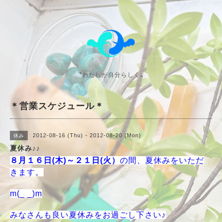
〝わたしが自分らしく〟
＊営業スケジュール＊
2012-08-16 (Thu) - 2012-08-20 (Mon)
休み
夏休み♪♪
８月１６日(木)～２１日(火）
の間、夏休みをいただ
きます。
m(_ _)m
みなさんも良い夏休みをお過ごし下さい♪