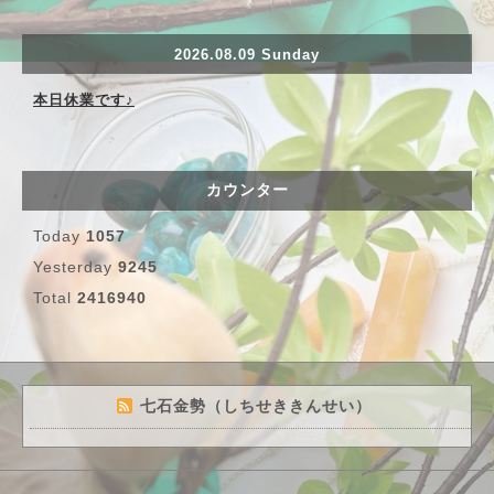
2026.08.09 Sunday
本日休業です♪
カウンター
Today
1057
Yesterday
9245
Total
2416940
七石金勢（しちせききんせい）