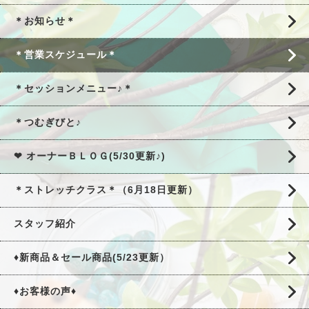
＊お知らせ＊
＊営業スケジュール＊
＊セッションメニュー♪＊
＊つむぎびと♪
❤ オーナーＢＬＯＧ(5/30更新♪)
＊ストレッチクラス＊（6月18日更新）
スタッフ紹介
♦新商品＆セール商品(5/23更新）
♦お客様の声♦