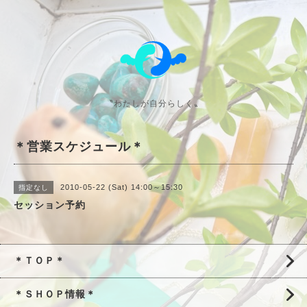
〝わたしが自分らしく〟
＊営業スケジュール＊
2010-05-22 (Sat) 14:00～15:30
指定なし
セッション予約
＊ＴＯＰ＊
＊ＳＨＯＰ情報＊