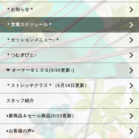
＊お知らせ＊
＊営業スケジュール＊
＊セッションメニュー♪＊
＊つむぎびと♪
❤ オーナーＢＬＯＧ(5/30更新♪)
＊ストレッチクラス＊（6月18日更新）
スタッフ紹介
♦新商品＆セール商品(5/23更新）
♦お客様の声♦