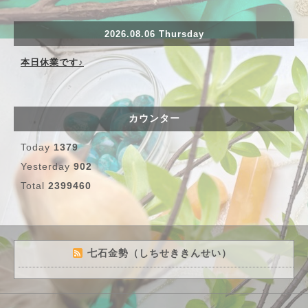
2026.08.06 Thursday
本日休業です♪
カウンター
Today
1379
Yesterday
902
Total
2399460
七石金勢（しちせききんせい）