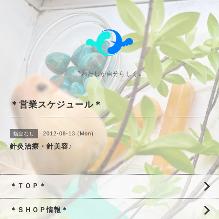
〝わたしが自分らしく〟
＊営業スケジュール＊
2012-08-13 (Mon)
指定なし
針灸治療・針美容♪
＊ＴＯＰ＊
＊ＳＨＯＰ情報＊