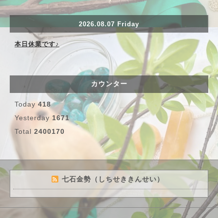
2026.08.07 Friday
本日休業です♪
カウンター
Today
418
Yesterday
1671
Total
2400170
七石金勢（しちせききんせい）