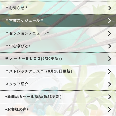
＊お知らせ＊
＊営業スケジュール＊
＊セッションメニュー♪＊
＊つむぎびと♪
❤ オーナーＢＬＯＧ(5/30更新♪)
＊ストレッチクラス＊（6月18日更新）
スタッフ紹介
♦新商品＆セール商品(5/23更新）
♦お客様の声♦