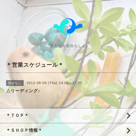
〝わたしが自分らしく〟
＊営業スケジュール＊
2012-08-09 (Thu) 14:00～17:00
指定なし
△リーディング♪
＊ＴＯＰ＊
＊ＳＨＯＰ情報＊