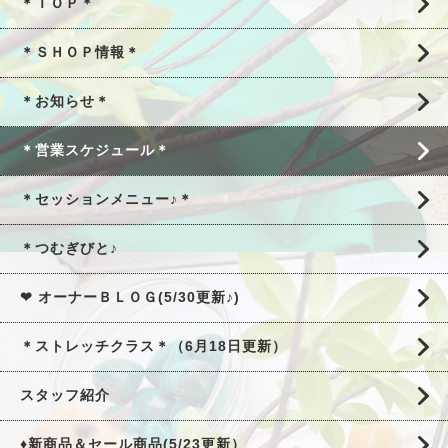
＊ＴＯＰ＊
＊ＳＨＯＰ情報＊
＊お知らせ＊
＊営業スケジュール＊
＊セッションメニュー♪＊
＊つむぎびと♪
❤ オーナーＢＬＯＧ(5/30更新♪)
＊ストレッチクラス＊（6月18日更新）
スタッフ紹介
♦新商品＆セール商品(5/23更新）