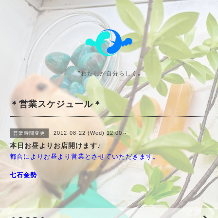
〝わたしが自分らしく〟
＊営業スケジュール＊
2012-08-22 (Wed) 12:00～
営業時間変更
本日お昼よりお店開けます♪
都合によりお昼より営業とさせていただきます。
七石金勢