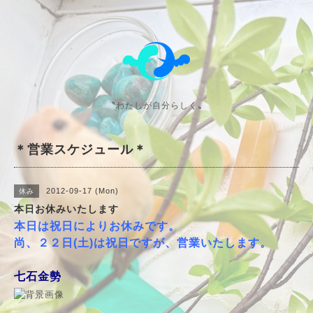
〝わたしが自分らしく〟
＊営業スケジュール＊
2012-09-17 (Mon)
休み
本日お休みいたします
本日は祝日によりお休みです。
尚、２２日(土)は祝日ですが、営業いたします。
七石金勢