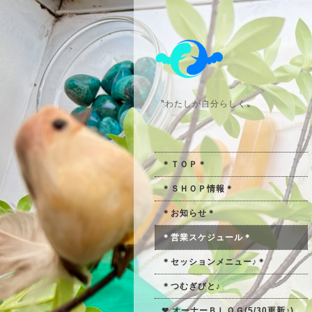
〝わたしが自分らしく〟
＊ＴＯＰ＊
＊ＳＨＯＰ情報＊
＊お知らせ＊
＊営業スケジュール＊
＊セッションメニュー♪＊
＊つむぎびと♪
❤ オーナーＢＬＯＧ(5/30更新♪)