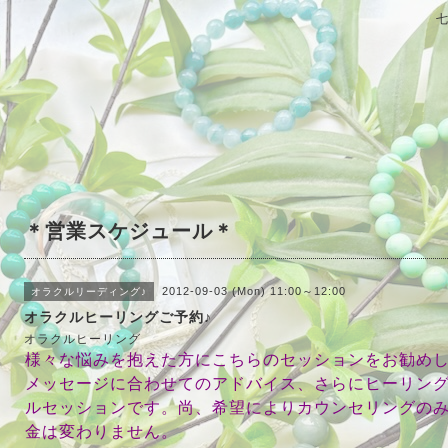
＊営業スケジュール＊
2012-09-03 (Mon) 11:00～12:00
オラクルリーディング♪
オラクルヒーリングご予約♪
オラクルヒーリング
様々な悩みを抱えた方にこちらのセッションをお勧め
メッセージに合わせてのアドバイス、さらにヒーリン
ルセッションです。尚、希望によりカウンセリングの
金は変わりません。