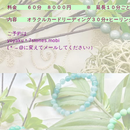
料金 ６０分 ８０００円 ※ 延長１０分ごと
内容 オラクルカードリーディング３０分+ヒーリン
ご予約は
yoyaku＊7stones.mobi
(＊→@に変えてメールしてください♪）