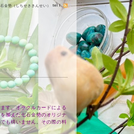
tel /
七石金勢（しちせききんせい）
します。オラクルカードによる
グを加えた七石金勢のオリジナ
みでも構いません。その際の料