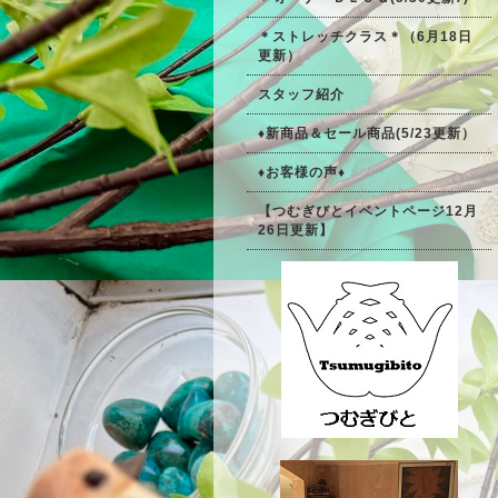
＊ストレッチクラス＊（6月18日
更新）
スタッフ紹介
♦新商品＆セール商品(5/23更新）
♦お客様の声♦
【つむぎびとイベントページ12月
26日更新】