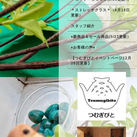
＊ストレッチクラス＊（6月18日
更新）
スタッフ紹介
♦新商品＆セール商品(5/23更新）
♦お客様の声♦
【つむぎびとイベントページ12月
26日更新】