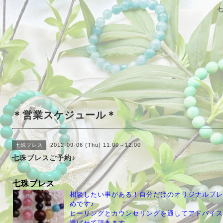
＊営業スケジュール＊
2012-09-06 (Thu) 11:00～12:00
七珠ブレス
七珠ブレスご予約♪
七珠ブレス
相談したい事がある！自分だけのオリジナルブレ
めです♪
ヒーリングとカウンセリングを通してアドバイス
選ばせて頂きます。