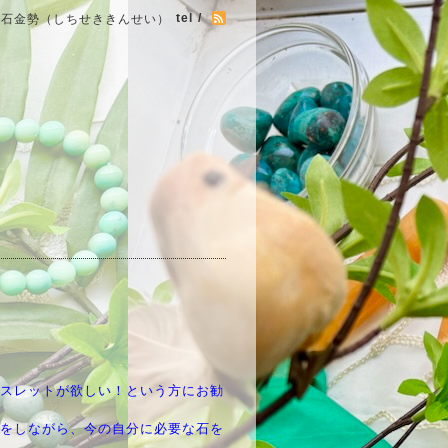
tel /
七石金勢（しちせききんせい）
スレットが欲しい！という方にお勧
をしながら、今の自分に必要な石を