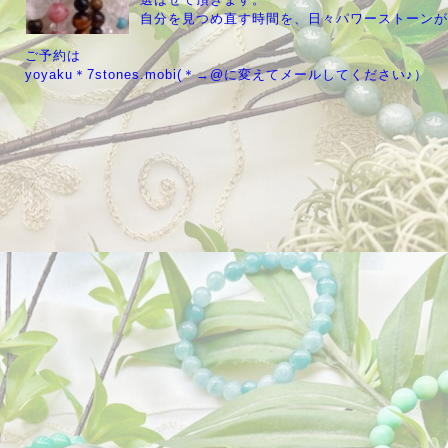
自分を見つめ直す時間を、日々パワーストーンが
ご予約は
yoyaku＊7stones.mobi(＊→@に変えてメールしてください♪）