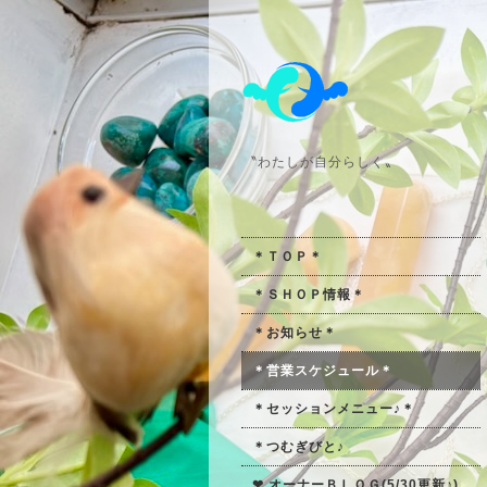
〝わたしが自分らしく〟
＊ＴＯＰ＊
＊ＳＨＯＰ情報＊
＊お知らせ＊
＊営業スケジュール＊
＊セッションメニュー♪＊
＊つむぎびと♪
❤ オーナーＢＬＯＧ(5/30更新♪)