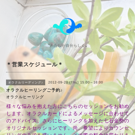
〝わたしが自分らしく〟
＊営業スケジュール＊
2012-09-20 (Thu) 15:00～16:00
オラクルリーディング♪
オラクルヒーリングご予約♪
オラクルヒーリング
様々な悩みを抱えた方にこちらのセッションをお勧め
します。オラクルカードによるメッセージに合わせて
のアドバイス、さらにヒーリングを加えた七石金勢の
オリジナルセッションです。尚、希望によりカウンセ