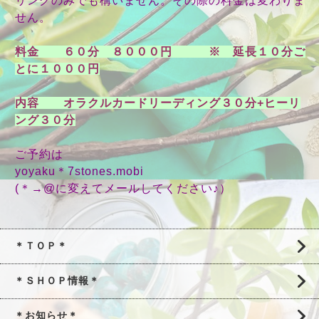
リングのみでも構いません。その際の料金は変わりま
せん。
料金 ６０分 ８０００円 ※ 延長１０分ご
とに１０００円
内容 オラクルカードリーディング３０分+ヒーリ
ング３０分
ご予約は
yoyaku＊7stones.mobi
(＊→@に変えてメールしてください♪）
＊ＴＯＰ＊
＊ＳＨＯＰ情報＊
＊お知らせ＊