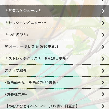
＊営業スケジュール＊
＊セッションメニュー♪＊
＊つむぎびと♪
❤ オーナーＢＬＯＧ(5/30更新♪)
＊ストレッチクラス＊（6月18日更新）
スタッフ紹介
♦新商品＆セール商品(5/23更新）
♦お客様の声♦
【つむぎびとイベントページ12月26日更新】