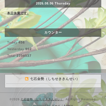
2026.08.06 Thursday
本日休業です♪
カウンター
Today
456
Yesterday
902
Total
2398537
七石金勢（しちせききんせい）
©2026
七石金勢（しちせききんせい）
. All Rights Reserved.
Powered by
グーペ
/
Admin