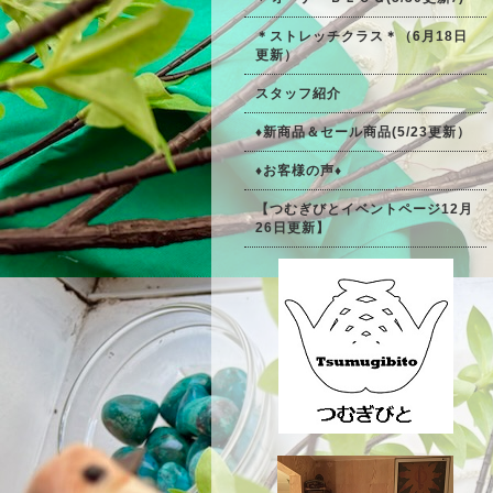
＊ストレッチクラス＊（6月18日
更新）
スタッフ紹介
♦新商品＆セール商品(5/23更新）
♦お客様の声♦
【つむぎびとイベントページ12月
26日更新】