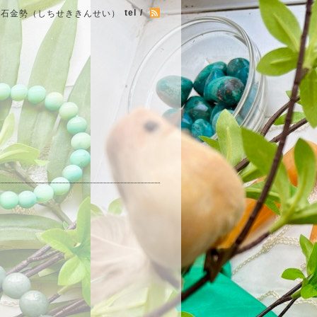
tel /
七石金勢（しちせききんせい）