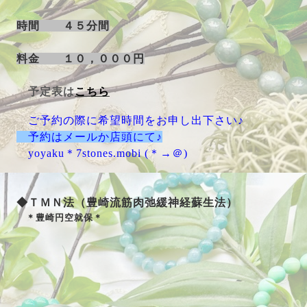
時間 ４５分間
料金 １０，０００円
予定表は
こちら
ご予約の際に希望時間をお申し出下さい♪
予約はメールか店頭にて♪
yoyaku＊7stones.mobi (＊→＠)
◆ＴＭＮ法（豊崎流筋肉弛緩神経蘇生法）
＊豊崎円空就保＊