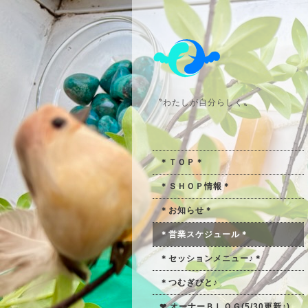
〝わたしが自分らしく〟
＊ＴＯＰ＊
＊ＳＨＯＰ情報＊
＊お知らせ＊
＊営業スケジュール＊
＊セッションメニュー♪＊
＊つむぎびと♪
❤ オーナーＢＬＯＧ(5/30更新♪)