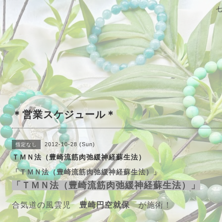
＊営業スケジュール＊
2012-10-28 (Sun)
指定なし
ＴＭＮ法（豊崎流筋肉弛緩神経蘇生法）
「ＴＭＮ法（豊崎流筋肉弛緩神経蘇生法）」
「ＴＭＮ法（豊崎流筋肉弛緩神経蘇生法）」
合気道の風雲児
豊崎円空就保
が施術！